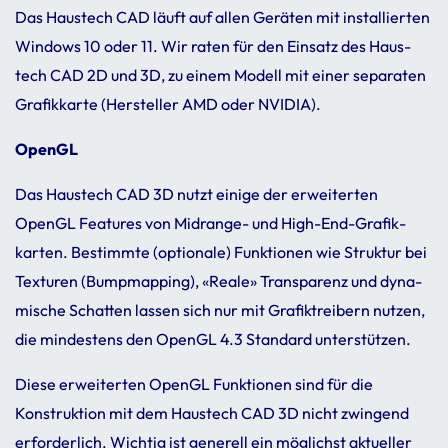
Das Haus­tech CAD läuft auf allen Geräten mit instal­lierten
Windows 10 oder 11. Wir raten für den Einsatz des Haus­
tech CAD 2D und 3D, zu einem Modell mit einer sepa­raten
Grafik­karte (Hersteller AMD oder NVIDIA).
OpenGL
Das Haus­tech CAD 3D nutzt einige der erwei­terten
OpenGL Features von Midrange- und High-End-Grafik­
karten. Bestimmte (optio­nale) Funk­tionen wie Struktur bei
Texturen (Bump­map­ping), «Reale» Trans­pa­renz und dyna­
mi­sche Schatten lassen sich nur mit Grafiktrei­bern nutzen,
die minde­stens den OpenGL 4.3 Stan­dard unter­stützen.
Diese erwei­terten OpenGL Funk­tionen sind für die
Konstruk­tion mit dem Haus­tech CAD 3D nicht zwin­gend
erfor­der­lich. Wichtig ist gene­rell ein möglichst aktu­eller