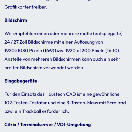
Grafik­kar­ten­treiber.
Bild­schirm
Wir empfehlen einen oder mehrere matte (entspie­gelte)
24 / 27 Zoll Bild­schirme mit einer Auflö­sung von
1920×1080 Pixeln (16:9) bzw. 1920 x 1200 Pixeln (16:10).
Anstelle von mehreren Bild­schirmen kann auch ein sehr
breiter Bild­schirm verwendet werden.
Einga­be­ge­räte
Für den Einsatz des Haus­tech CAD ist eine gewöhn­liche
102-Tasten-Tastatur und eine 3-Tasten-Maus mit Scrollrad
bzw. ein Track­ball erfor­der­lich.
Citrix / Termi­nal­server / VDI-Umge­bung