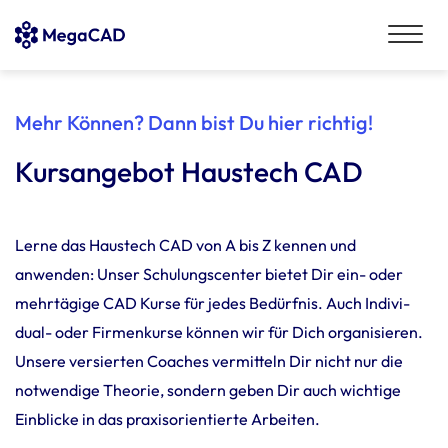
Mehr Können? Dann bist Du hier richtig!
Kursangebot Haustech CAD
Lerne das Haus­tech CAD von A bis Z kennen und
anwenden: Unser Schu­lungs­center bietet Dir ein- oder
mehr­tä­gige CAD Kurse für jedes Bedürfnis. Auch Indi­vi­
dual- oder Firmen­kurse können wir für Dich orga­ni­sieren.
Unsere versierten Coaches vermit­teln Dir nicht nur die
notwen­dige Theorie, sondern geben Dir auch wich­tige
Einblicke in das praxis­ori­en­tierte Arbeiten.