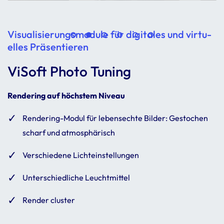
Visua­li­sie­rungs­mo­dule für digi­tales und virtu­
elles Präsen­tieren
ViSoft Photo Tuning
Rende­ring auf höch­stem Niveau
Rende­ring-Modul für lebens­echte Bilder: Gesto­chen
scharf und atmo­sphä­risch
Verschie­dene Licht­ein­stel­lungen
Unter­schied­liche Leucht­mittel
Render cluster