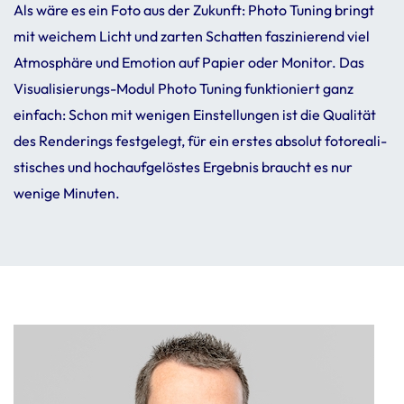
Als wäre es ein Foto aus der Zukunft: Photo Tuning bringt
mit weichem Licht und zarten Schatten faszi­nie­rend viel
Atmo­sphäre und Emotion auf Papier oder Monitor. Das
Visua­li­sie­rungs-Modul Photo Tuning funk­tio­niert ganz
einfach: Schon mit wenigen Einstel­lungen ist die Qualität
des Rende­rings fest­ge­legt, für ein erstes absolut foto­rea­li­
sti­sches und hoch­auf­ge­lö­stes Ergebnis braucht es nur
wenige Minuten.