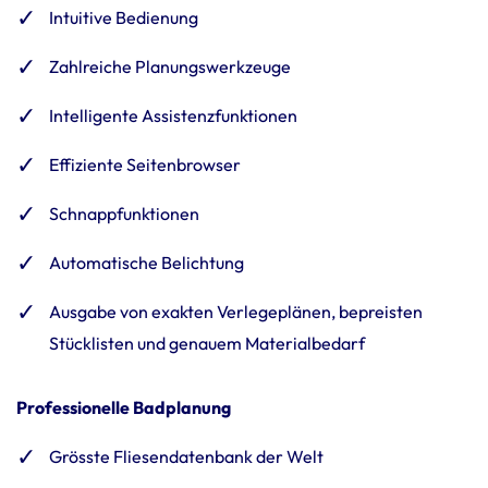
Intui­tive Bedie­nung
Zahl­reiche Planungs­werk­zeuge
Intel­li­gente Assi­stenz­funk­tionen
Effi­zi­ente Seiten­browser
Schnapp­funk­tionen
Auto­ma­ti­sche Belich­tung
Ausgabe von exakten Verle­ge­plänen, beprei­sten
Stück­li­sten und genauem Mate­ri­al­be­darf
Profes­sio­nelle Badpla­nung
Grösste Flie­sen­da­ten­bank der Welt