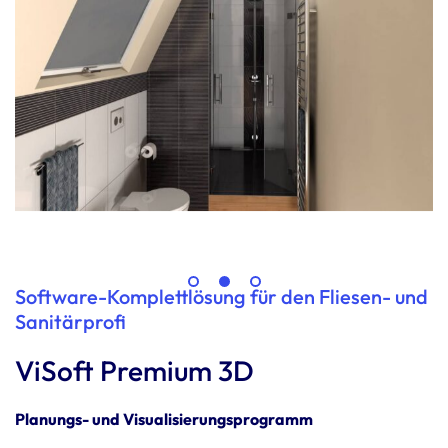
Soft­ware-Komplett­lö­sung für den Fliesen- und
Sani­tär­profi
ViSoft Premium 3D
Planungs- und Visua­li­sie­rungs­pro­gramm