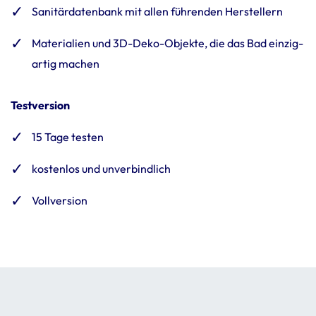
Sani­tär­da­ten­bank mit allen führenden Herstel­lern
Mate­ria­lien und 3D-Deko-Objekte, die das Bad einzig­
artig machen
Testversion
15 Tage testen
kostenlos und unver­bind­lich
Voll­ver­sion