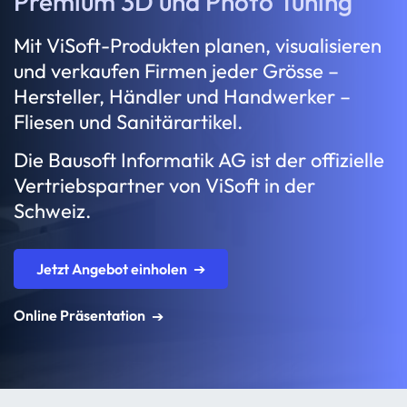
Premium 3D und Photo Tuning
Mit ViSoft-Produkten planen, visua­li­sieren
und verkaufen Firmen jeder Grösse –
Hersteller, Händler und Hand­werker –
Fliesen und Sani­tärar­tikel.
Die Bausoft Infor­matik AG ist der offi­zi­elle
Vertriebs­partner von ViSoft in der
Schweiz.
Jetzt Angebot einholen
Online Präsentation