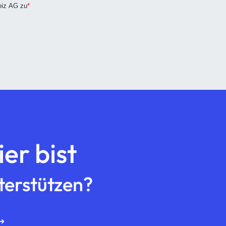
er bist
terstützen?